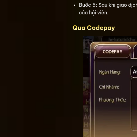
Bước 5: Sau khi giao dị
của hội viên.
Qua Codepay