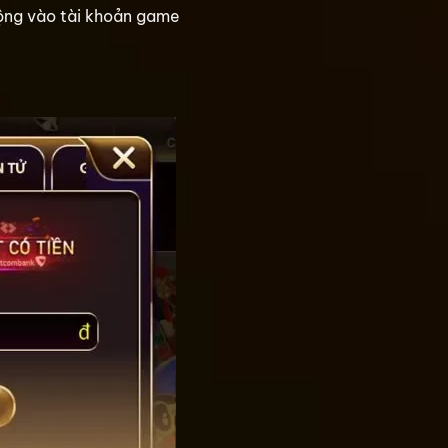
cộng vào tài khoản game