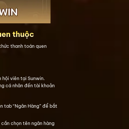
uen thuộc
 thức thanh toán quen
 hội viên tại Sunwin.
ng cá nhân đến tài khoản
ọn tab “Ngân Hàng” để bắt
ỉ cần chọn tên ngân hàng