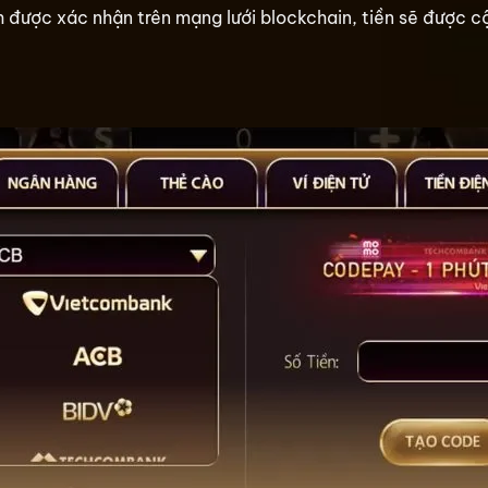
ch được xác nhận trên mạng lưới blockchain, tiền sẽ được 