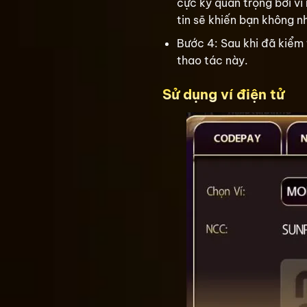
cực kỳ quan trọng bởi vì
tin sẽ khiến bạn không n
Bước 4: Sau khi đã kiểm 
thao tác này.
Sử dụng ví điện tử