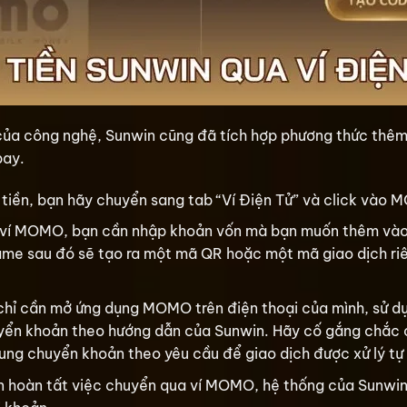
của công nghệ, Sunwin cũng đã tích hợp phương thức thêm 
pay.
 tiền, bạn hãy chuyển sang tab “Ví Điện Tử” và click vào 
 ví MOMO, bạn cần nhập khoản vốn mà bạn muốn thêm vào 
me sau đó sẽ tạo ra một mã QR hoặc một mã giao dịch riê
 chỉ cần mở ứng dụng MOMO trên điện thoại của mình, sử 
yển khoản theo hướng dẫn của Sunwin. Hãy cố gắng chắc 
ung chuyển khoản theo yêu cầu để giao dịch được xử lý tự
n hoàn tất việc chuyển qua ví MOMO, hệ thống của Sunwin