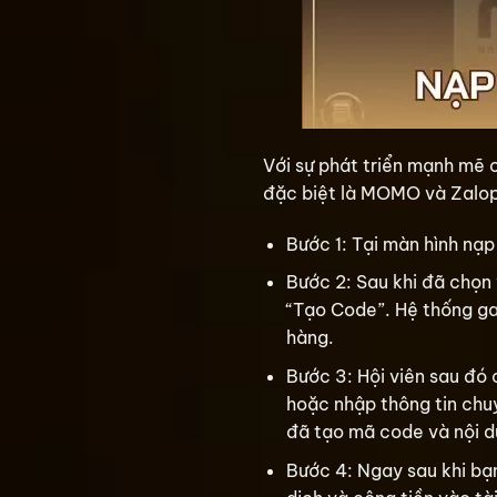
Với sự phát triển mạnh mẽ 
đặc biệt là MOMO và Zalo
Bước 1: Tại màn hình nạp
Bước 2: Sau khi đã chọn
“Tạo Code”. Hệ thống ga
hàng.
Bước 3: Hội viên sau đó
hoặc nhập thông tin chu
đã tạo mã code và nội d
Bước 4: Ngay sau khi bạ