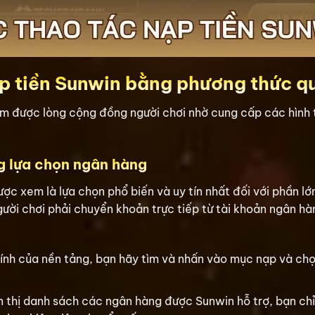
p tiền Sunwin bằng phương thức q
ớm được lòng cộng đồng người chơi nhờ cung cấp các hình
g lựa chọn ngân hàng
 xem là lựa chọn phổ biến và uy tín nhất đối với phần lớn
ười chơi phải chuyển khoản trực tiếp từ tài khoản ngân hà
chính của nền tảng, bạn hãy tìm và nhấn vào mục nạp và ch
ển thị danh sách các ngân hàng được Sunwin hỗ trợ, bạn ch