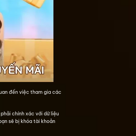
quan đến việc tham gia các
phải chính xác với dữ liệu
bạn sẽ bị khóa tài khoản