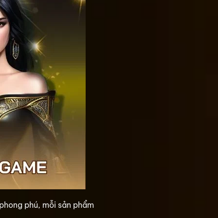
i phong phú, mỗi sản phẩm