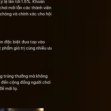
 lệ lên tới 1.5%. Khoản
chơi mới lẫn các thành viên
 chóng và chính xác cho hội
ện đặc biệt đua top vào
 phẩm giá trị cùng nhiều ưu
ng trúng thưởng mà không
t đến cộng đồng người chơi
đề mới lạ.