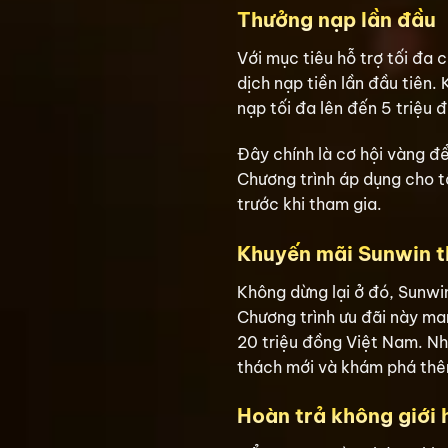
Thưởng nạp lần đầu
Với mục tiêu hỗ trợ tối đa 
dịch nạp tiền lần đầu tiên.
nạp tối đa lên đến 5 triệu
Đây chính là cơ hội vàng đ
Chương trình áp dụng cho t
trước khi tham gia.
Khuyến mãi Sunwin 
Không dừng lại ở đó, Sunwin
Chương trình ưu đãi này ma
20 triệu đồng Việt Nam. Nh
thách mới và khám phá thêm 
Hoàn trả không giới 