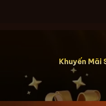
Bỏ
qua
nội
dung
Khuyến Mãi 