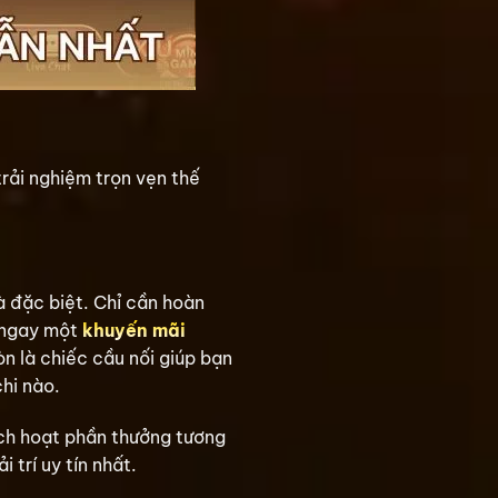
trải nghiệm trọn vẹn thế
 đặc biệt. Chỉ cần hoàn
n ngay một
khuyến mãi
òn là chiếc cầu nối giúp bạn
hi nào.
ích hoạt phần thưởng tương
 trí uy tín nhất.