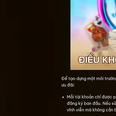
Để tạo dựng một môi trường
ưu đãi:
Mỗi tài khoản chỉ được p
đăng ký ban đầu. Nếu sử 
vĩnh viễn mà không cần 