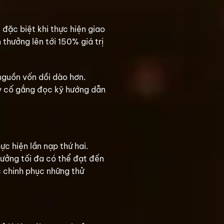
 đặc biệt khi thực hiện giao
 thưởng lên tới 150% giá trị
nguồn vốn dồi dào hơn.
ãy cố gắng đọc kỹ hướng dẫn
c hiện lần nạp thứ hai.
hưởng tối đa có thể đạt đến
c chinh phục những thử