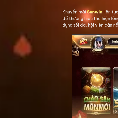
Khuyến mãi
Sunwin
liên tụ
để thương hiệu thể hiện lòn
dụng tối đa, hội viên cần nắ