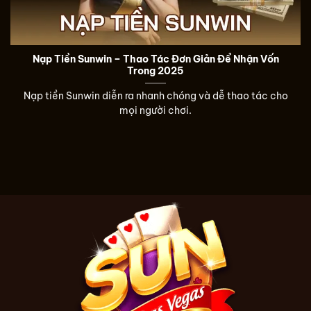
Nạp Tiền Sunwin – Thao Tác Đơn Giản Để Nhận Vốn
Trong 2025
Nạp tiền Sunwin diễn ra nhanh chóng và dễ thao tác cho
mọi người chơi.