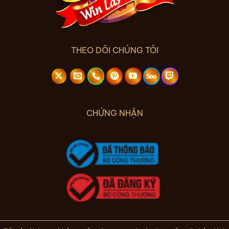
THEO DÕI CHÚNG TÔI
CHỨNG NHẬN