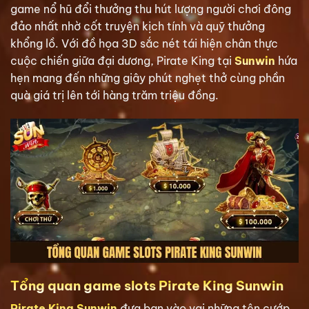
game nổ hũ đổi thưởng thu hút lượng người chơi đông
đảo nhất nhờ cốt truyện kịch tính và quỹ thưởng
khổng lồ. Với đồ họa 3D sắc nét tái hiện chân thực
cuộc chiến giữa đại dương, Pirate King tại
Sunwin
hứa
hẹn mang đến những giây phút nghẹt thở cùng phần
quà giá trị lên tới hàng trăm triệu đồng.
Tổng quan game slots Pirate King Sunwin
Pirate King Sunwin
đưa bạn vào vai những tên cướp