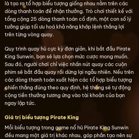
là tạo ra tổ hợp biểu tượng giống nhau nằm trên các
dòng thanh toán để nhận thưởng. Trò chơi thiết kế với
tổng cộng 25 dòng thanh toán cố định, một con số lý
tưởng giúp tối ưu hoá khả năng khớp lệnh thắng lợi
trên từng vòng quay.
Quy trình quay hũ cực kỳ đơn giản, khi bắt đầu Pirate
King Sunwin, bạn sẽ lựa chọn mức cược mong muốn.
Sau đó, người chơi chỉ việc nhấn nút quay các cuộn
phim sẽ bắt đầu quay rồi dừng lại ngẫu nhiên. Nếu trên
các dòng thanh toán xuất hiện các tổ hợp biểu tượng
chiến thắng đúng theo quy định, hệ thống sẽ tự động
cộng tiền thưởng tương ứng vào tài khoản của bạn
ngay lập tức.
Giá trị biểu tượng Pirate King
Mỗi biểu tượng trong game nổ hũ Pirate King Sunwin
đều mang một giá trị khác nhau, góp phần tạo nên sự