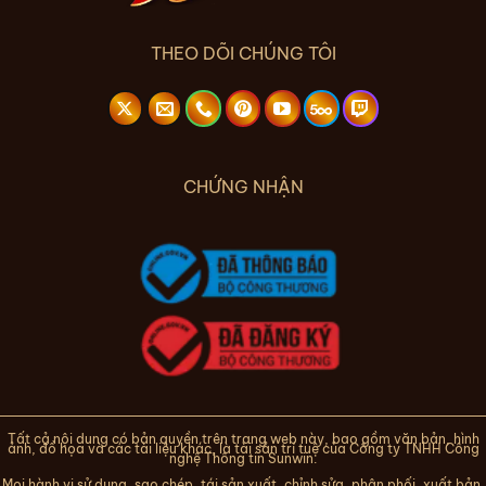
THEO DÕI CHÚNG TÔI
CHỨNG NHẬN
Tất cả nội dung có bản quyền trên trang web này, bao gồm văn bản, hình
ảnh, đồ họa và các tài liệu khác, là tài sản trí tuệ của Công ty TNHH Công
nghệ Thông tin Sunwin.
Mọi hành vi sử dụng, sao chép, tái sản xuất, chỉnh sửa, phân phối, xuất bản,