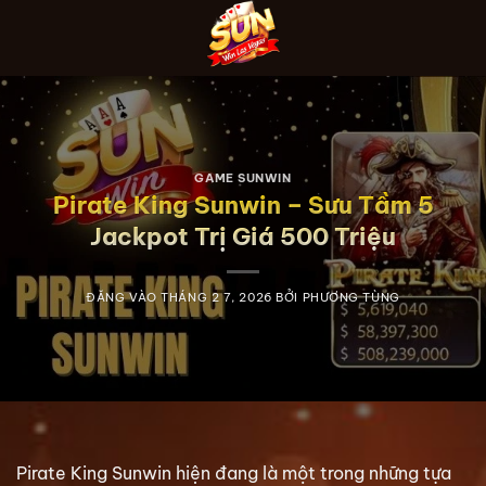
Bỏ
qua
nội
dung
GAME SUNWIN
Pirate King Sunwin – Sưu Tầm 5
Jackpot Trị Giá 500 Triệu
ĐĂNG VÀO
THÁNG 2 7, 2026
BỞI
PHƯƠNG TÙNG
Pirate King Sunwin hiện đang là một trong những tựa