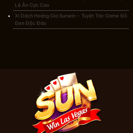
Lệ Ăn Cực Cao
Xì Dách Hoàng Gia Sunwin – Tuyệt Tác Game Đỏ
Đen Độc Đáo