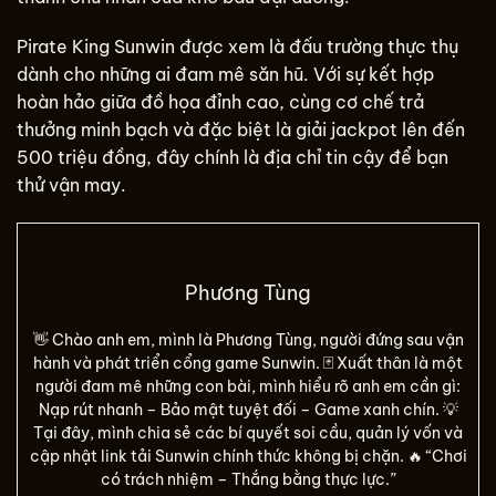
Pirate King Sunwin được xem là đấu trường thực thụ
dành cho những ai đam mê săn hũ. Với sự kết hợp
hoàn hảo giữa đồ họa đỉnh cao, cùng cơ chế trả
thưởng minh bạch và đặc biệt là giải jackpot lên đến
500 triệu đồng, đây chính là địa chỉ tin cậy để bạn
thử vận may.
Phương Tùng
👋 Chào anh em, mình là Phương Tùng, người đứng sau vận
hành và phát triển cổng game Sunwin. 🃏 Xuất thân là một
người đam mê những con bài, mình hiểu rõ anh em cần gì:
Nạp rút nhanh – Bảo mật tuyệt đối – Game xanh chín. 💡
Tại đây, mình chia sẻ các bí quyết soi cầu, quản lý vốn và
cập nhật link tải Sunwin chính thức không bị chặn. 🔥 “Chơi
có trách nhiệm – Thắng bằng thực lực.”