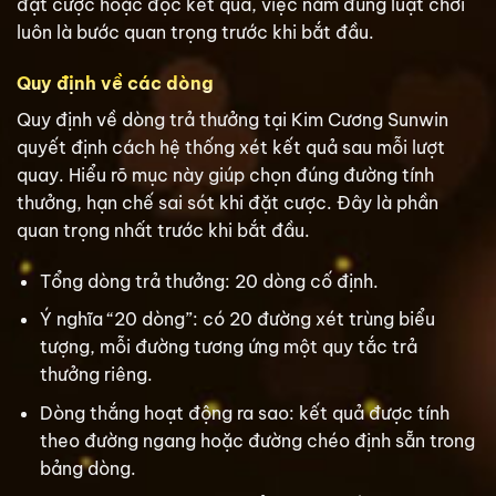
đặt cược hoặc đọc kết quả, việc nắm đúng luật chơi
luôn là bước quan trọng trước khi bắt đầu.
Quy định về các dòng
Quy định về dòng trả thưởng tại Kim Cương Sunwin
quyết định cách hệ thống xét kết quả sau mỗi lượt
quay. Hiểu rõ mục này giúp chọn đúng đường tính
thưởng, hạn chế sai sót khi đặt cược. Đây là phần
quan trọng nhất trước khi bắt đầu.
Tổng dòng trả thưởng: 20 dòng cố định.
Ý nghĩa “20 dòng”: có 20 đường xét trùng biểu
tượng, mỗi đường tương ứng một quy tắc trả
thưởng riêng.
Dòng thắng hoạt động ra sao: kết quả được tính
theo đường ngang hoặc đường chéo định sẵn trong
bảng dòng.