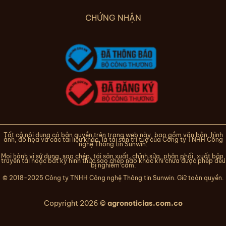
CHỨNG NHẬN
Tất cả nội dung có bản quyền trên trang web này, bao gồm văn bản, hình
ảnh, đồ họa và các tài liệu khác, là tài sản trí tuệ của Công ty TNHH Công
nghệ Thông tin Sunwin.
Mọi hành vi sử dụng, sao chép, tái sản xuất, chỉnh sửa, phân phối, xuất bản,
truyền tải hoặc bất kỳ hình thức sao chép nào khác khi chưa được phép đều
bị nghiêm cấm.
© 2018-2025 Công ty TNHH Công nghệ Thông tin Sunwin. Giữ toàn quyền.
Copyright 2026 ©
agronoticias.com.co