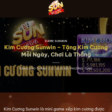
Bỏ
qua
nội
dung
GAME SUNWIN
Kim Cương Sunwin – Tặng Kim Cương
Mỗi Ngày, Chơi Là Thắng
ĐĂNG VÀO
THÁNG 2 12, 2026
BỞI
PHƯƠNG TÙNG
Kim Cương Sunwin là mini game xếp kim cương được