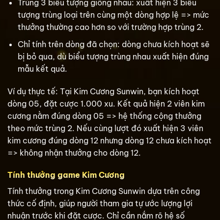
Trúng 3 biểu tượng giống nhau: xuất hiện 3 biểu
tượng trùng loại trên cùng một dòng hợp lệ => mức
thưởng thường cao hơn so với trường hợp trùng 2.
Chỉ tính trên dòng đã chọn: dòng chưa kích hoạt sẽ
bị bỏ qua, dù biểu tượng trùng nhau xuất hiện đúng
mẫu kết quả.
Ví dụ thực tế: Tại Kim Cương Sunwin, bạn kích hoạt
dòng 05, đặt cược 1.000 xu. Kết quả hiện 2 viên kim
cương nằm đúng dòng 05 => hệ thống cộng thưởng
theo mức trùng 2. Nếu cùng lượt đó xuất hiện 3 viên
kim cương đúng dòng 12 nhưng dòng 12 chưa kích hoạt
=> không nhận thưởng cho dòng 12.
Tính thưởng game Kim Cương
Tính thưởng trong Kim Cương Sunwin dựa trên công
thức cố định, giúp người tham gia tự ước lượng lợi
nhuận trước khi đặt cược. Chỉ cần nắm rõ hệ số