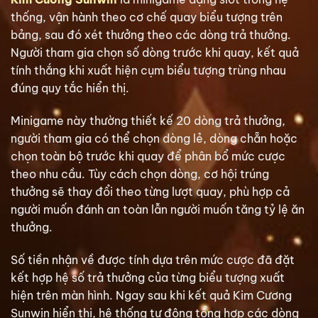
thống, vận hành theo cơ chế quay biểu tượng trên
bảng, sau đó xét thưởng theo các dòng trả thưởng.
Người tham gia chọn số dòng trước khi quay, kết quả
tính thắng khi xuất hiện cụm biểu tượng trùng nhau
đúng quy tắc hiển thị.
Minigame này thường thiết kế 20 dòng trả thưởng,
người tham gia có thể chọn dòng lẻ, dòng chẵn hoặc
chọn toàn bộ trước khi quay để phân bổ mức cược
theo nhu cầu. Tùy cách chọn dòng, cơ hội trúng
thưởng sẽ thay đổi theo từng lượt quay, phù hợp cả
người muốn đánh an toàn lẫn người muốn tăng tỷ lệ ăn
thưởng.
Số tiền nhận về được tính dựa trên mức cược đã đặt
kết hợp hệ số trả thưởng của từng biểu tượng xuất
hiện trên màn hình. Ngay sau khi kết quả Kim Cương
Sunwin hiển thị, hệ thống tự động tổng hợp các dòng