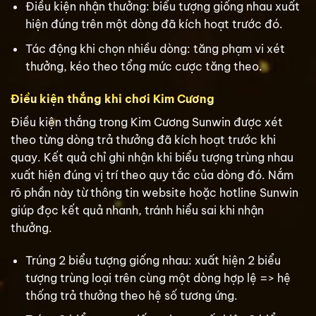
Điều kiện nhận thưởng: biểu tượng giống nhau xuất
hiện đúng trên một dòng đã kích hoạt trước đó.
Tác động khi chọn nhiều dòng: tăng phạm vi xét
thưởng, kéo theo tổng mức cược tăng theo.
Điều kiện thắng khi chơi Kim Cương
Điều kiện thắng trong Kim Cương Sunwin được xét
theo từng dòng trả thưởng đã kích hoạt trước khi
quay. Kết quả chỉ ghi nhận khi biểu tượng trùng nhau
xuất hiện đúng vị trí theo quy tắc của dòng đó. Nắm
rõ phần này từ thông tin website hoặc hotline Sunwin
giúp đọc kết quả nhanh, tránh hiểu sai khi nhận
thưởng.
Trúng 2 biểu tượng giống nhau: xuất hiện 2 biểu
tượng trùng loại trên cùng một dòng hợp lệ => hệ
thống trả thưởng theo hệ số tương ứng.